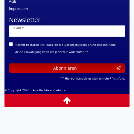
AGB
Impressum
Newsletter
Newsletter
E-MAIL **
Honig
Hiermit bestätige ich, dass ich die
Daten­schutz­erklärung
gelesen habe.
Meine Einwilligung kann ich jederzeit widerrufen.**
Abonnieren
** Hierbei handelt es sich um ein Pflichtfeld.
© Copyright 2026 | Alle Rechte vorbehalten.