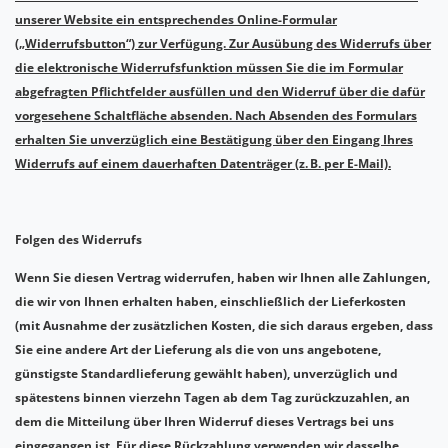
unserer Website ein entsprechendes Online-Formular
(„Widerrufsbutton“) zur Verfügung.
Zur Ausübung des Widerrufs über
die elektronische Widerrufsfunktion müssen Sie die im Formular
abgefragten Pflichtfelder ausfüllen und den Widerruf über die dafür
vorgesehene Schaltfläche absenden.
Nach Absenden des Formulars
erhalten Sie unverzüglich eine Bestätigung über den Eingang Ihres
Widerrufs auf einem dauerhaften Datenträger (z. B. per E-Mail).
Folgen des Widerrufs
Wenn Sie diesen Vertrag widerrufen, haben wir Ihnen alle Zahlungen,
die wir von Ihnen erhalten haben, einschließlich der Lieferkosten
(mit Ausnahme der zusätzlichen Kosten, die sich daraus ergeben, dass
Sie eine andere Art der Lieferung als die von uns angebotene,
günstigste Standardlieferung gewählt haben), unverzüglich und
spätestens binnen vierzehn Tagen ab dem Tag zurückzuzahlen, an
dem die Mitteilung über Ihren Widerruf dieses Vertrags bei uns
eingegangen ist. Für diese Rückzahlung verwenden wir dasselbe