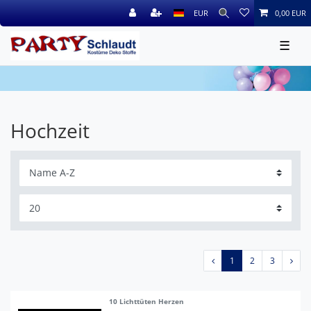
EUR
0,00 EUR
☰
Hochzeit
1
2
3
10 Lichttüten Herzen