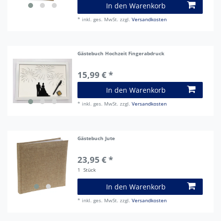
In den Warenkorb
*
inkl. ges. MwSt.
zzgl.
Versandkosten
Gästebuch Hochzeit Fingerabdruck
15,99 € *
In den Warenkorb
*
inkl. ges. MwSt.
zzgl.
Versandkosten
Gästebuch Jute
23,95 € *
1
Stück
In den Warenkorb
*
inkl. ges. MwSt.
zzgl.
Versandkosten