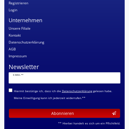
Registrieren
Login
Unternehmen
Unsere Filiale
Kontakt
Datenschutzerklärung
AGB
Impressum
Newsletter
Newsletter
E-MAIL **
Honig
Hiermit bestätige ich, dass ich die
Daten­schutz­erklärung
gelesen habe.
Meine Einwilligung kann ich jederzeit widerrufen.**
Abonnieren
** Hierbei handelt es sich um ein Pflichtfeld.