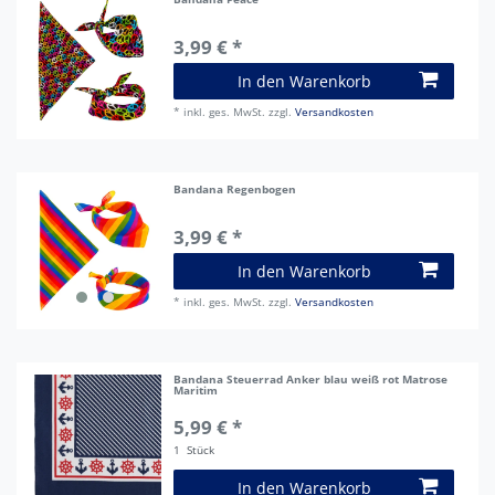
3,99 € *
In den Warenkorb
*
inkl. ges. MwSt.
zzgl.
Versandkosten
Bandana Regenbogen
3,99 € *
In den Warenkorb
*
inkl. ges. MwSt.
zzgl.
Versandkosten
Bandana Steuerrad Anker blau weiß rot Matrose
Maritim
5,99 € *
1
Stück
In den Warenkorb