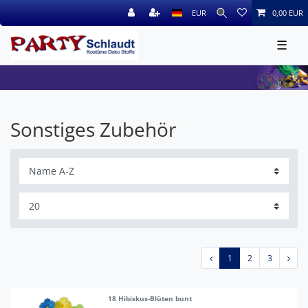
EUR
0,00 EUR
☰
Sonstiges Zubehör
1
2
3
18 Hibiskus-Blüten bunt