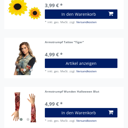
3,99 € *
In den Warenkorb
*
inkl. ges. MwSt.
zzgl.
Versandkosten
Armstrumpf Tattoo "Tiger"
4,99 € *
Artikel anzeigen
*
inkl. ges. MwSt.
zzgl.
Versandkosten
Armstrumpf Wunden Halloween Blut
4,99 € *
In den Warenkorb
*
inkl. ges. MwSt.
zzgl.
Versandkosten