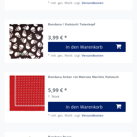
*
inkl. ges. MwSt.
zzgl.
Versandkosten
Bandana / Halstuch Totenkopf
3,99 € *
In den Warenkorb
*
inkl. ges. MwSt.
zzgl.
Versandkosten
Bandana Anker rot Matrose Maritim Halstuch
5,99 € *
1
Stück
In den Warenkorb
*
inkl. ges. MwSt.
zzgl.
Versandkosten
Bandana Peace