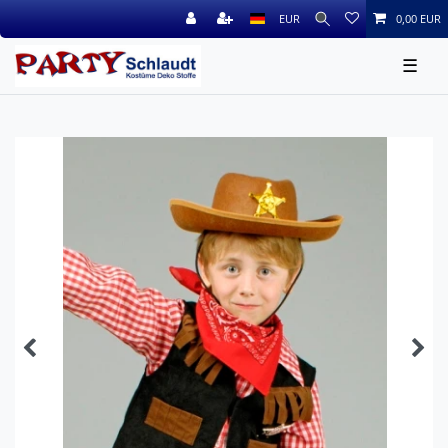
EUR
0,00 EUR
☰