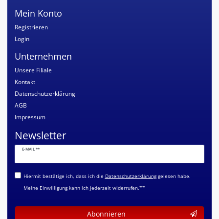
Mein Konto
Registrieren
Login
Unternehmen
Unsere Filiale
Kontakt
Datenschutzerklärung
AGB
Impressum
Newsletter
Newsletter
E-MAIL **
Honig
Hiermit bestätige ich, dass ich die
Daten­schutz­erklärung
gelesen habe.
Meine Einwilligung kann ich jederzeit widerrufen.**
Abonnieren