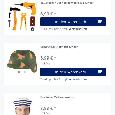
Bauarbeiter Set 7-teilig Werkzeug Kinder
8,99 € *
In den Warenkorb
*
inkl. ges. MwSt.
zzgl.
Versandkosten
Camouflage Helm für Kinder
5,99 € *
1
Stück
In den Warenkorb
*
inkl. ges. MwSt.
zzgl.
Versandkosten
Cap Sailor Matrosenmütze
7,99 € *
1
Stück