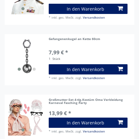
In den Warenkorb
*
inkl. ges. MwSt.
zzgl.
Versandkosten
Gefangenenkugel an Kette 60cm
7,99 € *
1
Stück
In den Warenkorb
*
inkl. ges. MwSt.
zzgl.
Versandkosten
Großmutter-Set 4-tlg.Kostüm Oma Verkleidung
Karneval Fasching Party
13,99 € *
In den Warenkorb
*
inkl. ges. MwSt.
zzgl.
Versandkosten