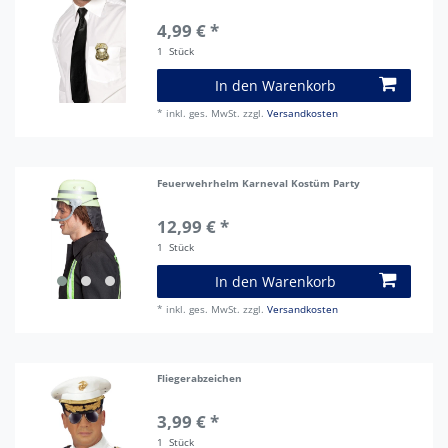
4,99 € *
1
Stück
In den Warenkorb
*
inkl. ges. MwSt.
zzgl.
Versandkosten
Feuerwehrhelm Karneval Kostüm Party
12,99 € *
1
Stück
In den Warenkorb
*
inkl. ges. MwSt.
zzgl.
Versandkosten
Fliegerabzeichen
3,99 € *
1
Stück