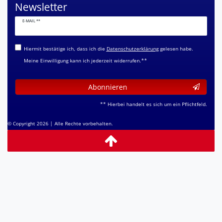
Newsletter
Newsletter
E-MAIL **
Honig
Hiermit bestätige ich, dass ich die
Daten­schutz­erklärung
gelesen habe.
Meine Einwilligung kann ich jederzeit widerrufen.**
Abonnieren
** Hierbei handelt es sich um ein Pflichtfeld.
© Copyright 2026 | Alle Rechte vorbehalten.