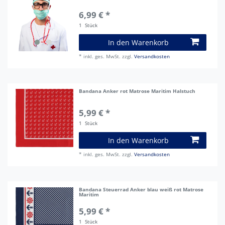
6,99 € *
1
Stück
In den Warenkorb
*
inkl. ges. MwSt.
zzgl.
Versandkosten
Bandana Anker rot Matrose Maritim Halstuch
5,99 € *
1
Stück
In den Warenkorb
*
inkl. ges. MwSt.
zzgl.
Versandkosten
Bandana Steuerrad Anker blau weiß rot Matrose
Maritim
5,99 € *
1
Stück