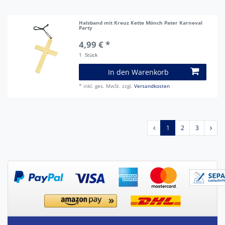
Halsband mit Kreuz Kette Mönch Pater Karneval
Party
4,99 € *
1
Stück
In den Warenkorb
*
inkl. ges. MwSt.
zzgl.
Versandkosten
1
2
3