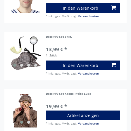
In den Warenkorb
*
inkl. ges. MwSt.
zzgl.
Versandkosten
Detektiv-Set 3-tlg.
13,99 € *
1
Stück
In den Warenkorb
*
inkl. ges. MwSt.
zzgl.
Versandkosten
Detektiv-Set Kappe Pfeife Lupe
19,99 € *
Artikel anzeigen
*
inkl. ges. MwSt.
zzgl.
Versandkosten