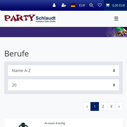
EUR
0,00 EUR
☰
Berufe
1
2
3
Arztset 4-teilig