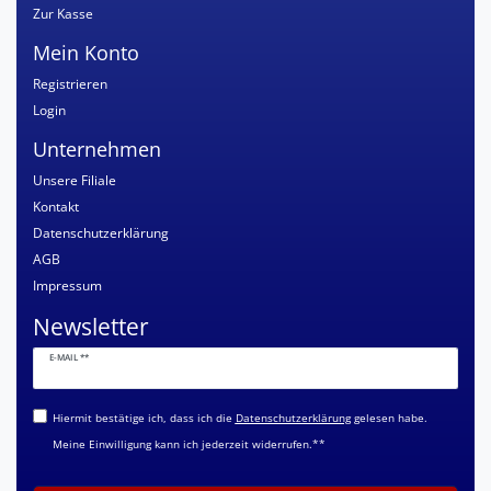
Zur Kasse
Mein Konto
Registrieren
Login
Unternehmen
Unsere Filiale
Kontakt
Datenschutzerklärung
AGB
Impressum
Newsletter
Newsletter
E-MAIL **
Honig
Hiermit bestätige ich, dass ich die
Daten­schutz­erklärung
gelesen habe.
Meine Einwilligung kann ich jederzeit widerrufen.**