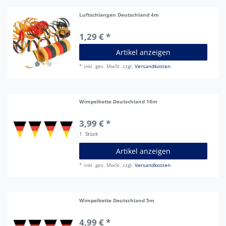
Luftschlangen Deutschland 4m
1,29 € *
Artikel anzeigen
*
inkl. ges. MwSt.
zzgl.
Versandkosten
Wimpelkette Deutschland 10m
3,99 € *
1
Stück
Artikel anzeigen
*
inkl. ges. MwSt.
zzgl.
Versandkosten
Wimpelkette Deutschland 5m
4,99 € *