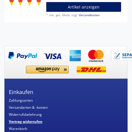
Artikel anzeigen
*
inkl. ges. MwSt.
zzgl.
Versandkosten
Einkaufen
Zahlungsarten
Versandarten & -kosten
Widerrufsbelehrung
Vertrag widerrufen
Warenkorb