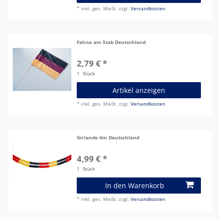
*
inkl. ges. MwSt.
zzgl.
Versandkosten
Fahne am Stab Deutschland
2,79 € *
1
Stück
Artikel anzeigen
*
inkl. ges. MwSt.
zzgl.
Versandkosten
Girlande 4m Deutschland
4,99 € *
1
Stück
In den Warenkorb
*
inkl. ges. MwSt.
zzgl.
Versandkosten