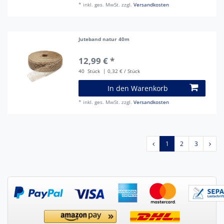
*
inkl. ges. MwSt.
zzgl.
Versandkosten
Juteband natur 40m
12,99 € *
40
Stück
| 0,32 € / Stück
In den Warenkorb
*
inkl. ges. MwSt.
zzgl.
Versandkosten
1
2
3