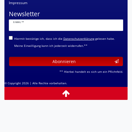
Impressum
Newsletter
Newsletter
E-MAIL **
Honig
Hiermit bestätige ich, dass ich die
Daten­schutz­erklärung
gelesen habe.
Meine Einwilligung kann ich jederzeit widerrufen.**
Abonnieren
** Hierbei handelt es sich um ein Pflichtfeld.
© Copyright 2026 | Alle Rechte vorbehalten.