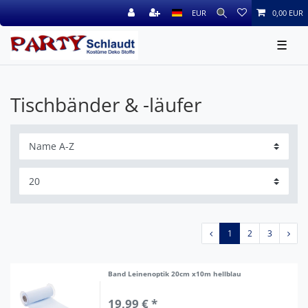
EUR
0,00 EUR
☰
Tischbänder & -läufer
1
2
3
Band Leinenoptik 20cm x10m hellblau
19,99 € *