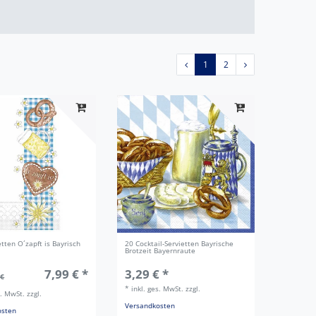
1
2
tten O´zapft is Bayrisch
20 Cocktail-Servietten Bayrische
Brotzeit Bayernraute
7,99 € *
3,29 € *
 €
*
inkl. ges. MwSt.
zzgl.
s. MwSt.
zzgl.
Versandkosten
osten