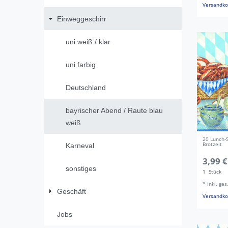
Versandko
Einweggeschirr
uni weiß / klar
uni farbig
Deutschland
bayrischer Abend / Raute blau
weiß
20 Lunch-S
Brotzeit
Karneval
3,99 €
sonstiges
1
Stück
*
inkl. ge
Geschäft
Versandko
Jobs