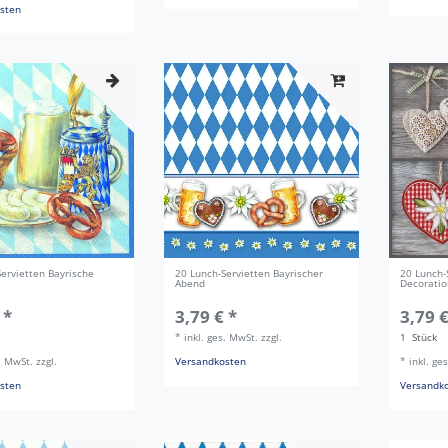
sten
ervietten Bayrische
20 Lunch-Servietten Bayrischer
20 Lunch-
Abend
Decoratio
 *
3,79 € *
3,79 €
*
inkl. ges. MwSt.
zzgl.
1
Stück
s. MwSt.
zzgl.
Versandkosten
*
inkl. ge
sten
Versandk