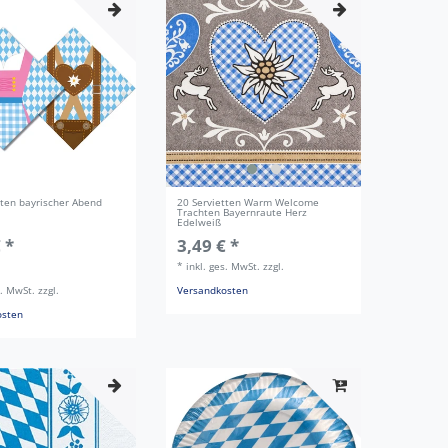
tten bayrischer Abend
20 Servietten Warm Welcome
Trachten Bayernraute Herz
Edelweiß
 *
3,49 € *
*
inkl. ges. MwSt.
zzgl.
s. MwSt.
zzgl.
Versandkosten
osten