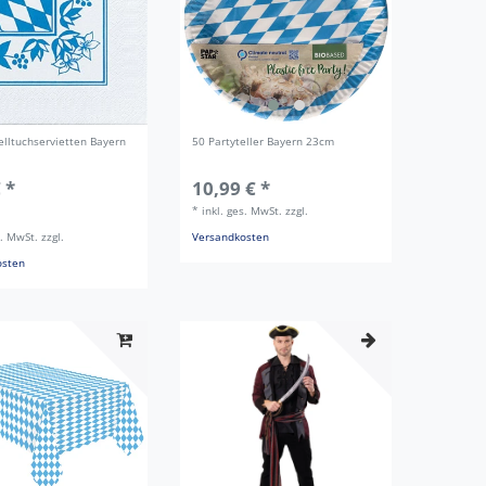
elltuchservietten Bayern
50 Partyteller Bayern 23cm
 *
10,99 € *
*
inkl. ges. MwSt.
zzgl.
s. MwSt.
zzgl.
Versandkosten
osten