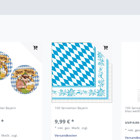
ckel Bayern
100 Servietten Bayern
100 Servie
blau weiß
 *
9,99 € *
UVP 9,99
*
inkl. ges. MwSt.
zzgl.
*
inkl. ge
s. MwSt.
zzgl.
Versandkosten
Versandk