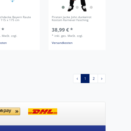
schdecke Bayern Raute
Piraten Jacke John dunkelrot
 115 x 175 cm
Kostüm Karneval Fasching
 *
38,99 € *
s. MwSt.
zzgl.
*
inkl. ges. MwSt.
zzgl.
osten
Versandkosten
1
2