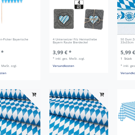
n-Picker Bayerische
4 Untersetzer Filz Heimatliebe
50 Duni Z
Bayern Raute Bierdeckel
33x33cm
 *
3,99 € *
5,99 €
*
inkl. ges. MwSt.
zzgl.
1
Stück
s. MwSt.
zzgl.
Versandkosten
*
inkl. ge
sten
Versandk