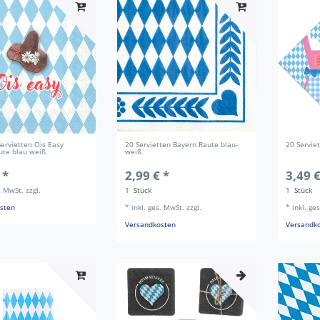
ervietten Ois Easy
20 Servietten Bayern Raute blau-
20 Servie
ute blau weiß
weiß
 *
2,99 € *
3,49 €
s. MwSt.
zzgl.
1
Stück
1
Stück
sten
*
inkl. ges. MwSt.
zzgl.
*
inkl. ge
Versandkosten
Versandk