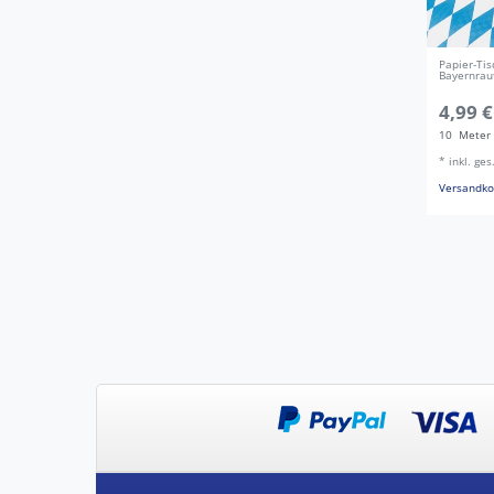
Papier-Ti
Bayernrau
4,99 €
10
Meter
*
inkl. ge
Versandko