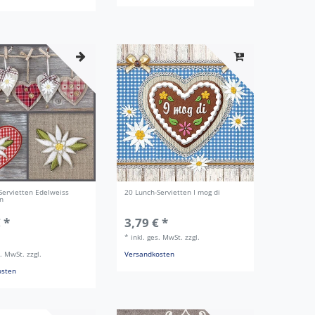
Servietten Edelweiss
20 Lunch-Servietten I mog di
n
 *
3,79 € *
*
inkl. ges. MwSt.
zzgl.
s. MwSt.
zzgl.
Versandkosten
osten