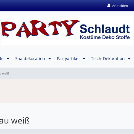
Anmelden
ffe
Saaldekoration
Partyartikel
Tisch-Dekoration
u weiß
lau weiß