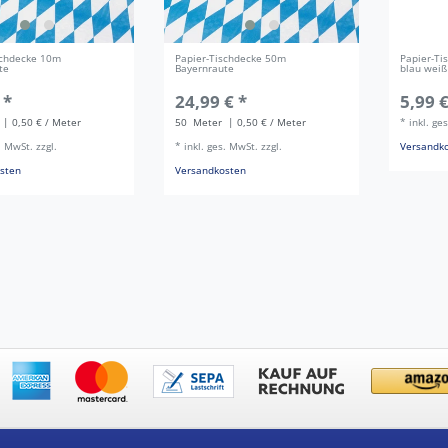
schdecke 10m
Papier-Tischdecke 50m
Papier-Ti
te
Bayernraute
blau weiß
 *
24,99 € *
5,99 €
| 0,50 € / Meter
50
Meter
| 0,50 € / Meter
*
inkl. ge
s. MwSt.
zzgl.
*
inkl. ges. MwSt.
zzgl.
Versandk
sten
Versandkosten