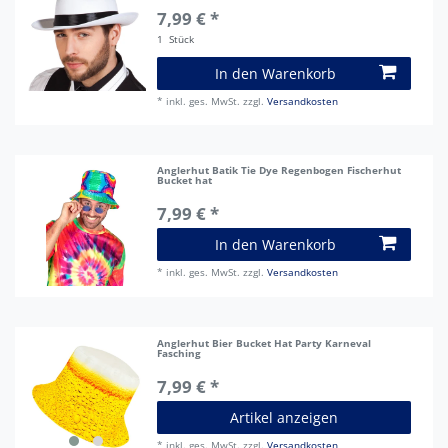
7,99 € *
1
Stück
In den Warenkorb
*
inkl. ges. MwSt.
zzgl.
Versandkosten
Anglerhut Batik Tie Dye Regenbogen Fischerhut
Bucket hat
7,99 € *
In den Warenkorb
*
inkl. ges. MwSt.
zzgl.
Versandkosten
Anglerhut Bier Bucket Hat Party Karneval
Fasching
7,99 € *
Artikel anzeigen
*
inkl. ges. MwSt.
zzgl.
Versandkosten