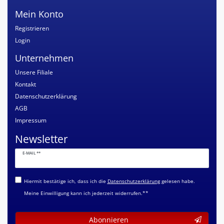
Mein Konto
Registrieren
Login
Unternehmen
Unsere Filiale
Kontakt
Datenschutzerklärung
AGB
Impressum
Newsletter
Newsletter
E-MAIL **
Honig
Hiermit bestätige ich, dass ich die
Daten­schutz­erklärung
gelesen habe.
Meine Einwilligung kann ich jederzeit widerrufen.**
Abonnieren