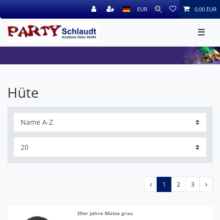
EUR
0,00 EUR
☰
Hüte
1
2
3
20er Jahre Mütze grau