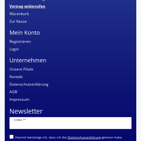
Vertrag widerrufen
Warenkorb
Zur Kasse
Mein Konto
Registrieren
Login
Unternehmen
Unsere Filiale
Kontakt
Datenschutzerklärung
AGB
Impressum
Newsletter
Newsletter
E-MAIL **
Honig
Hiermit bestätige ich, dass ich die
Daten­schutz­erklärung
gelesen habe.