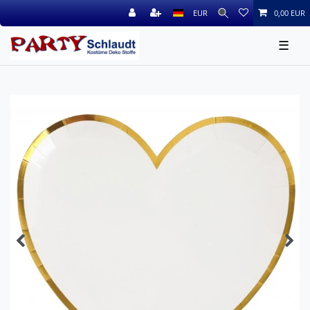
EUR
0,00 EUR
☰