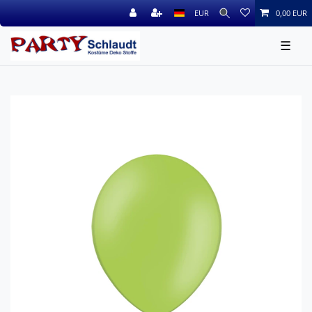
EUR
0,00 EUR
☰