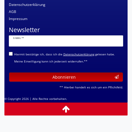
Datenschutzerklärung
AGB
Impressum
Newsletter
Newsletter
E-MAIL **
Honig
Hiermit bestätige ich, dass ich die
Daten­schutz­erklärung
gelesen habe.
Meine Einwilligung kann ich jederzeit widerrufen.**
Abonnieren
** Hierbei handelt es sich um ein Pflichtfeld.
© Copyright 2026 | Alle Rechte vorbehalten.