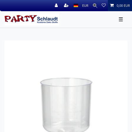
EUR
0,00 EUR
☰