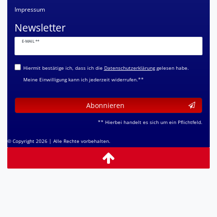
Impressum
Newsletter
Newsletter
E-MAIL **
Honig
Hiermit bestätige ich, dass ich die
Daten­schutz­erklärung
gelesen habe.
Meine Einwilligung kann ich jederzeit widerrufen.**
Abonnieren
** Hierbei handelt es sich um ein Pflichtfeld.
© Copyright 2026 | Alle Rechte vorbehalten.