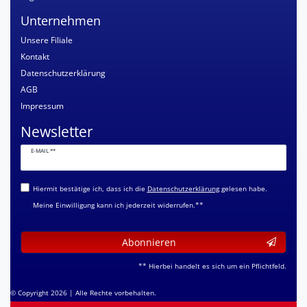
Unternehmen
Unsere Filiale
Kontakt
Datenschutzerklärung
AGB
Impressum
Newsletter
Newsletter
E-MAIL **
Honig
Hiermit bestätige ich, dass ich die
Daten­schutz­erklärung
gelesen habe.
Meine Einwilligung kann ich jederzeit widerrufen.**
Abonnieren
** Hierbei handelt es sich um ein Pflichtfeld.
© Copyright 2026 | Alle Rechte vorbehalten.