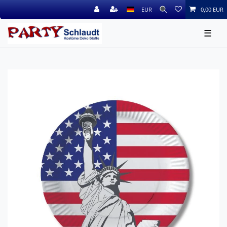
EUR
0,00 EUR
☰