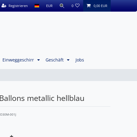
Registrieren
EUR
0
0,00 EUR
Einweggeschirr
Geschäft
Jobs
allons metallic hellblau
CO30M-001J