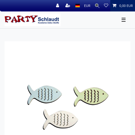
EUR
0,00 EUR
☰