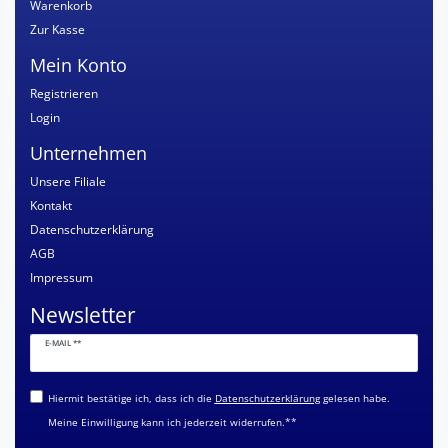
Warenkorb
Zur Kasse
Mein Konto
Registrieren
Login
Unternehmen
Unsere Filiale
Kontakt
Datenschutzerklärung
AGB
Impressum
Newsletter
Newsletter
E-MAIL **
Honig
Hiermit bestätige ich, dass ich die
Daten­schutz­erklärung
gelesen habe.
Meine Einwilligung kann ich jederzeit widerrufen.**