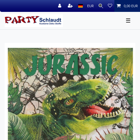
EUR
0,00 EUR
☰