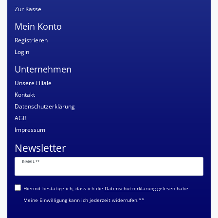
Zur Kasse
Mein Konto
Registrieren
Login
Unternehmen
Unsere Filiale
Kontakt
Datenschutzerklärung
AGB
Impressum
Newsletter
Newsletter
E-MAIL **
Honig
Hiermit bestätige ich, dass ich die
Daten­schutz­erklärung
gelesen habe.
Meine Einwilligung kann ich jederzeit widerrufen.**