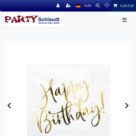
EUR
0,00 EUR
☰