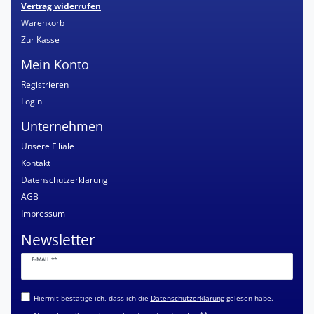
Vertrag widerrufen
Warenkorb
Zur Kasse
Mein Konto
Registrieren
Login
Unternehmen
Unsere Filiale
Kontakt
Datenschutzerklärung
AGB
Impressum
Newsletter
Newsletter
E-MAIL **
Honig
Hiermit bestätige ich, dass ich die
Daten­schutz­erklärung
gelesen habe.