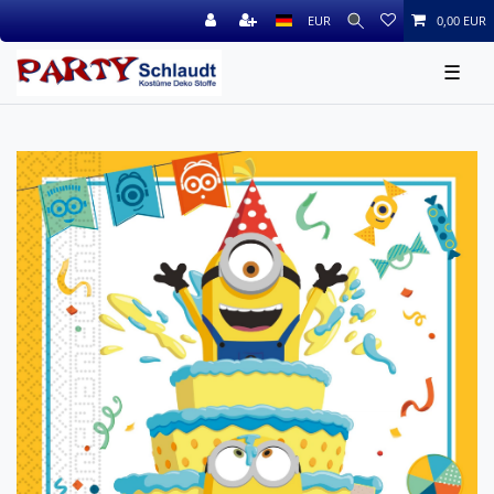
EUR
0,00 EUR
☰