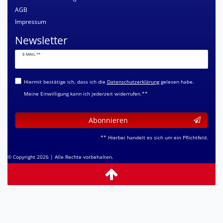
AGB
Impressum
Newsletter
Newsletter
E-MAIL **
Honig
Hiermit bestätige ich, dass ich die
Daten­schutz­erklärung
gelesen habe.
Meine Einwilligung kann ich jederzeit widerrufen.**
Abonnieren
** Hierbei handelt es sich um ein Pflichtfeld.
© Copyright 2026 | Alle Rechte vorbehalten.