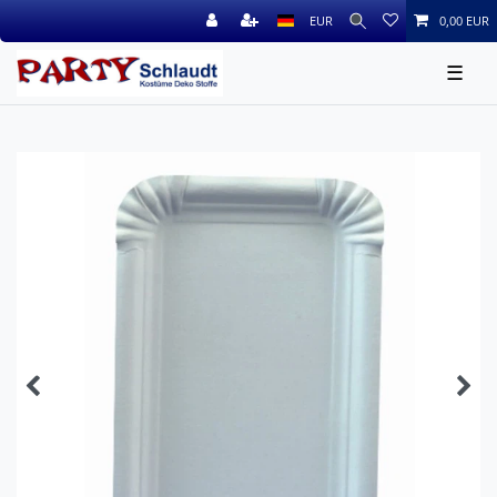
EUR
0,00 EUR
☰