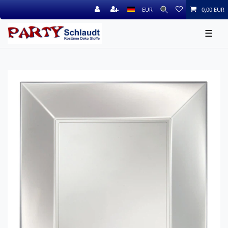
EUR
0,00 EUR
☰