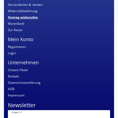
Versandarten & -kosten
Widerrufsbelehrung
Vertrag widerrufen
Warenkorb
Zur Kasse
Mein Konto
Registrieren
Login
Unternehmen
Unsere Filiale
Kontakt
Datenschutzerklärung
AGB
Impressum
Newsletter
Newsletter
E-MAIL **