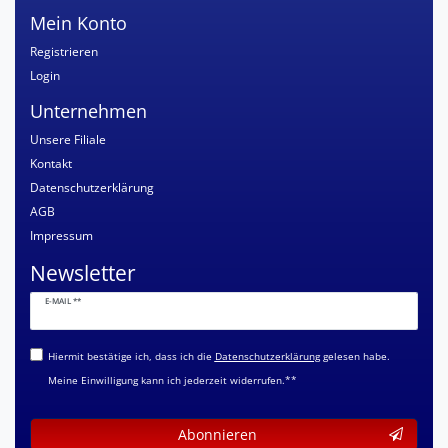
Mein Konto
Registrieren
Login
Unternehmen
Unsere Filiale
Kontakt
Datenschutzerklärung
AGB
Impressum
Newsletter
Newsletter
E-MAIL **
Honig
Hiermit bestätige ich, dass ich die
Daten­schutz­erklärung
gelesen habe.
Meine Einwilligung kann ich jederzeit widerrufen.**
Abonnieren