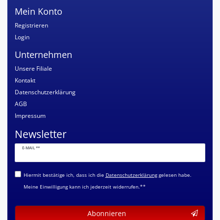
Mein Konto
Registrieren
Login
Unternehmen
Unsere Filiale
Kontakt
Datenschutzerklärung
AGB
Impressum
Newsletter
Newsletter
E-MAIL **
Honig
Hiermit bestätige ich, dass ich die
Daten­schutz­erklärung
gelesen habe.
Meine Einwilligung kann ich jederzeit widerrufen.**
Abonnieren