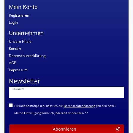
Mein Konto
Registrieren
Login
Unternehmen
Unsere Filiale
Kontakt
Datenschutzerklärung
AGB
Impressum
Newsletter
Newsletter
E-MAIL **
Honig
Hiermit bestätige ich, dass ich die
Daten­schutz­erklärung
gelesen habe.
Meine Einwilligung kann ich jederzeit widerrufen.**
Abonnieren