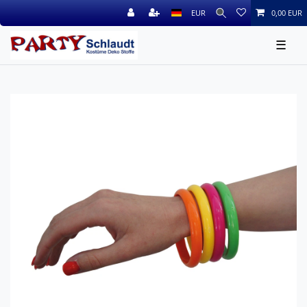
EUR
0,00 EUR
☰