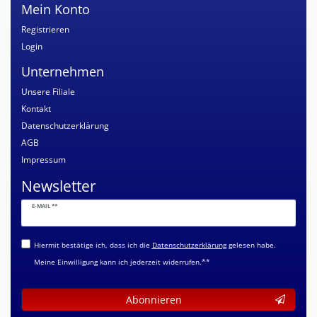
Mein Konto
Registrieren
Login
Unternehmen
Unsere Filiale
Kontakt
Datenschutzerklärung
AGB
Impressum
Newsletter
Newsletter
E-MAIL **
Honig
Hiermit bestätige ich, dass ich die
Daten­schutz­erklärung
gelesen habe.
Meine Einwilligung kann ich jederzeit widerrufen.**
Abonnieren