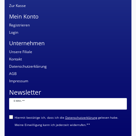
Zur Kasse
Mein Konto
Registrieren
Login
Unternehmen
Unsere Filiale
Kontakt
Datenschutzerklärung
AGB
Impressum
Newsletter
Newsletter
E-MAIL **
Honig
Hiermit bestätige ich, dass ich die
Daten­schutz­erklärung
gelesen habe.
Meine Einwilligung kann ich jederzeit widerrufen.**