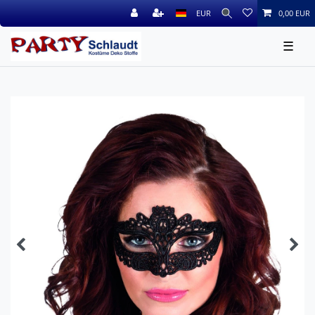
EUR
0,00 EUR
☰