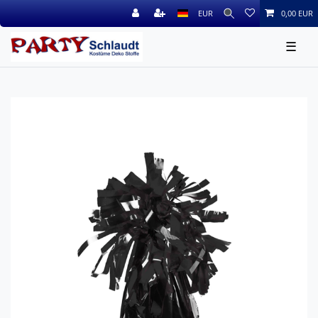
EUR
0,00 EUR
☰