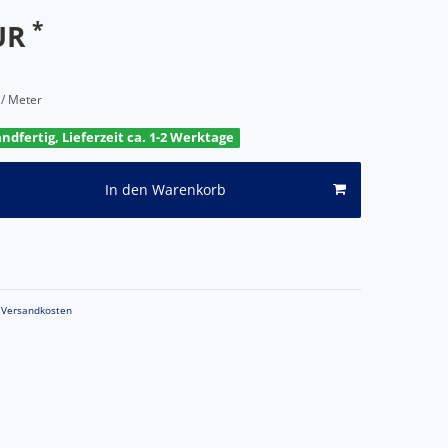
*
EUR
 / Meter
andfertig, Lieferzeit ca. 1-2 Werktage
In den Warenkorb
Versandkosten