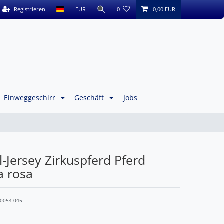
Registrieren
EUR
0
0,00 EUR
Einweggeschirr
Geschäft
Jobs
-Jersey Zirkuspferd Pferd
a rosa
10054-045