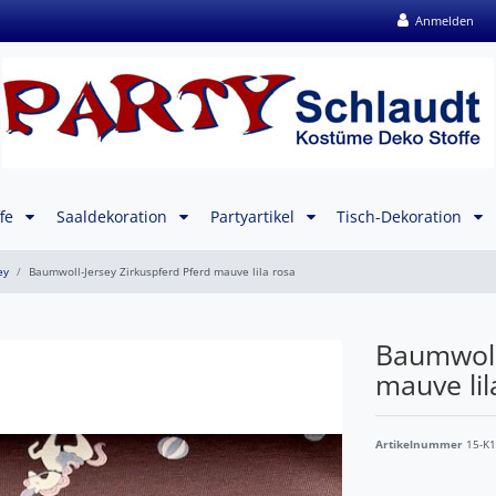
Anmelden
ffe
Saaldekoration
Partyartikel
Tisch-Dekoration
ey
Baumwoll-Jersey Zirkuspferd Pferd mauve lila rosa
Baumwoll
mauve lil
Artikelnummer
15-K