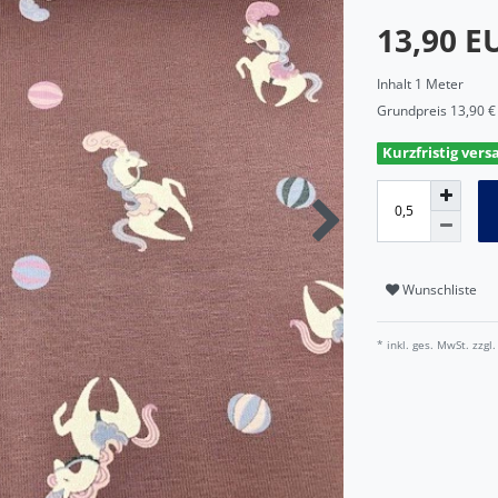
13,90 
Inhalt
1
Meter
Grundpreis
13,90 €
Kurzfristig vers
Wunschliste
* inkl. ges. MwSt. zzgl.