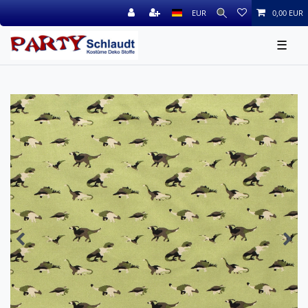
EUR
0,00 EUR
☰