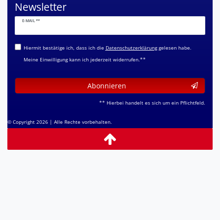
Newsletter
Newsletter
E-MAIL **
Honig
Hiermit bestätige ich, dass ich die
Daten­schutz­erklärung
gelesen habe.
Meine Einwilligung kann ich jederzeit widerrufen.**
Abonnieren
** Hierbei handelt es sich um ein Pflichtfeld.
© Copyright 2026 | Alle Rechte vorbehalten.