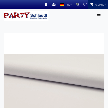
EUR
0,00 EUR
☰