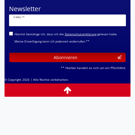
Newsletter
Newsletter
E-MAIL **
Honig
Hiermit bestätige ich, dass ich die
Daten­schutz­erklärung
gelesen habe.
Meine Einwilligung kann ich jederzeit widerrufen.**
Abonnieren
** Hierbei handelt es sich um ein Pflichtfeld.
© Copyright 2026 | Alle Rechte vorbehalten.