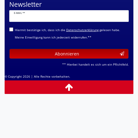
Newsletter
Newsletter
E-MAIL **
Honig
Hiermit bestätige ich, dass ich die
Daten­schutz­erklärung
gelesen habe.
Meine Einwilligung kann ich jederzeit widerrufen.**
Abonnieren
** Hierbei handelt es sich um ein Pflichtfeld.
© Copyright 2026 | Alle Rechte vorbehalten.