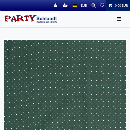
EUR
0,00 EUR
☰