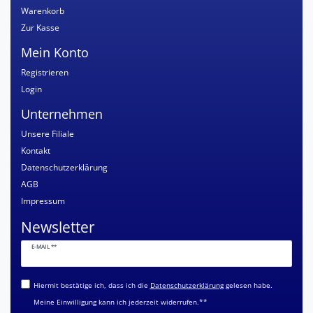
Warenkorb
Zur Kasse
Mein Konto
Registrieren
Login
Unternehmen
Unsere Filiale
Kontakt
Datenschutzerklärung
AGB
Impressum
Newsletter
Newsletter
E-MAIL **
Honig
Hiermit bestätige ich, dass ich die
Daten­schutz­erklärung
gelesen habe.
Meine Einwilligung kann ich jederzeit widerrufen.**