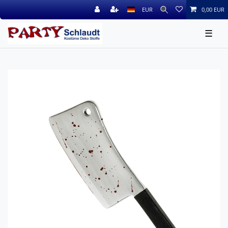
EUR
0,00 EUR
☰