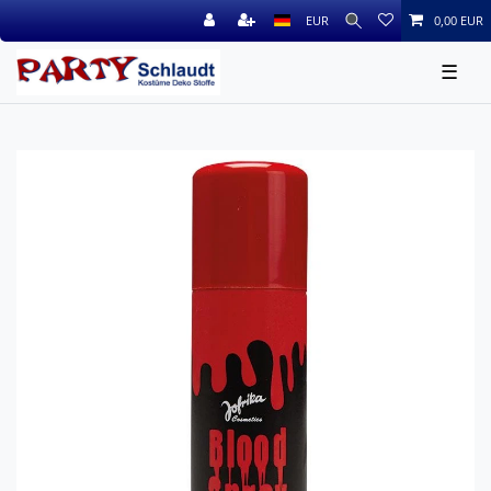
EUR
0,00 EUR
☰