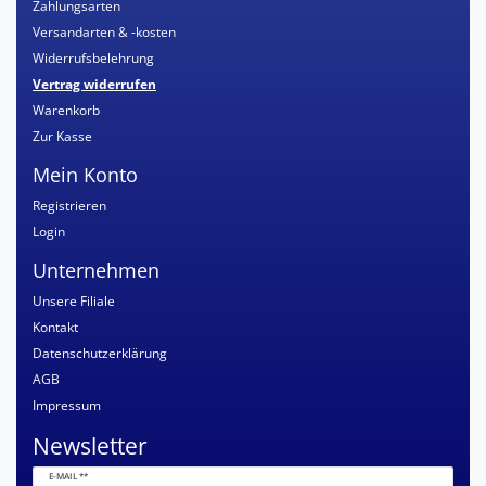
Zahlungsarten
Versandarten & -kosten
Widerrufsbelehrung
Vertrag widerrufen
Warenkorb
Zur Kasse
Mein Konto
Registrieren
Login
Unternehmen
Unsere Filiale
Kontakt
Datenschutzerklärung
AGB
Impressum
Newsletter
Newsletter
E-MAIL **