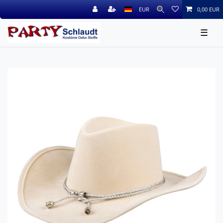
EUR
0,00 EUR
☰