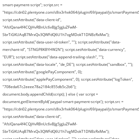
smart-payment-script"; script.src =
"https://cdn02.plentyone.com/s8ix3rhxk064/plugin/69/paypal/js/smartPaymentSc
script.setAttribute("data-client-id",
"AfslQana4f4CQjHvRBnUc6vBJg5jgJuZFwM-
SbrTiGKUAqB7MrxQv3QWFdQ6U1h7ogMDokT1DNBzRxMw");
script.setAttribute("data-user-id-token", ""); script.setAttribute("data-
merchant-id", "STNGP8K8YHW2N"); script.setAttribute("data-currency",
"EUR"); script.setAttribute("data-append-trailing-slash", "");
script.setAttribute("data-locale", "de_DE"); script.setAttribute("sandbox", "");
script.setAttribute("googlePayComponent", 0);
script.setAttribute("applePayComponent", 0); script.setAttribute("logToken",
"708eda67c2eeee78a2184c855db5c2b6");
document.body.appendChild(script); } else { var script =
document.getElementById('paypal-smart-payment-script'); script.src =
"https://cdn02.plentyone.com/s8ix3rhxk064/plugin/69/paypal/js/smartPaymentSc
script.setAttribute("data-client-id",
"AfslQana4f4CQjHvRBnUc6vBJg5jgJuZFwM-
SbrTiGKUAqB7MrxQv3QWFdQ6U1h7ogMDokT1DNBzRxMw");
script.setAttribute("data-user-id-token", ""); script.setAttribute("data-