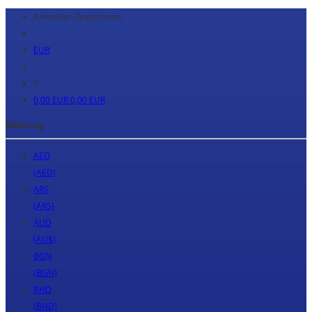
Anmelden
Registrieren
EUR
0
0,00 EUR
0,00 EUR
Währung
AED
(AED)
ARS
(ARS)
AUD
(AU$)
BGN
(BGN)
BHD
(BHD)