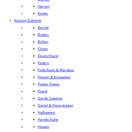
Herren
Kinder
Kostüm-Zubehör
Berufe
Bodies
Brillen
Clown
Deutschland
Federn
Federboas & Marabus
Fliegen & Krawatten
Flower Power
Flügel
Garde Zubehör
Gürtel & Hosenträger
Halloween
Handschuhe
Hawaii