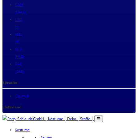
UAH
(UAH)
USD
($)
VND
(₫)
XCD
(EC$)
ZAR
(ZAR)
Sprache
Deutsch
Lieferland
☰
Kostüme
Damen