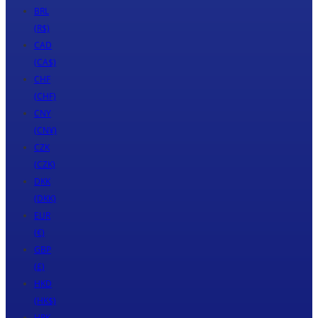
BRL
(R$)
CAD
(CA$)
CHF
(CHF)
CNY
(CN¥)
CZK
(CZK)
DKK
(DKK)
EUR
(€)
GBP
(£)
HKD
(HK$)
HRK