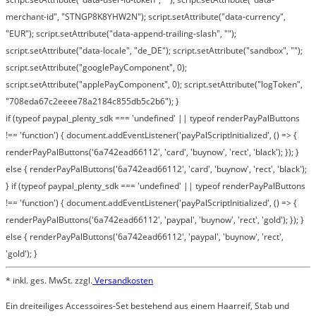
merchant-id", "STNGP8K8YHW2N"); script.setAttribute("data-currency",
"EUR"); script.setAttribute("data-append-trailing-slash", "");
script.setAttribute("data-locale", "de_DE"); script.setAttribute("sandbox", "");
script.setAttribute("googlePayComponent", 0);
script.setAttribute("applePayComponent", 0); script.setAttribute("logToken",
"708eda67c2eeee78a2184c855db5c2b6"); }
if (typeof paypal_plenty_sdk === 'undefined' || typeof renderPayPalButtons
!== 'function') { document.addEventListener('payPalScriptInitialized', () => {
renderPayPalButtons('6a742ead66112', 'card', 'buynow', 'rect', 'black'); }); }
else { renderPayPalButtons('6a742ead66112', 'card', 'buynow', 'rect', 'black');
} if (typeof paypal_plenty_sdk === 'undefined' || typeof renderPayPalButtons
!== 'function') { document.addEventListener('payPalScriptInitialized', () => {
renderPayPalButtons('6a742ead66112', 'paypal', 'buynow', 'rect', 'gold'); }); }
else { renderPayPalButtons('6a742ead66112', 'paypal', 'buynow', 'rect',
'gold'); }
* inkl. ges. MwSt. zzgl.
Versandkosten
Ein dreiteiliges Accessoires-Set bestehend aus einem Haarreif, Stab und