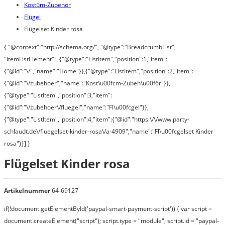
Kostüm-Zubehör
Flügel
Flügelset Kinder rosa
{ "@context":"http://schema.org/", "@type":"BreadcrumbList",
"itemListElement": [{"@type":"ListItem","position":1,"item":
{"@id":"\/","name":"Home"}},{"@type":"ListItem","position":2,"item":
{"@id":"\/zubehoer","name":"Kost\u00fcm-Zubeh\u00f6r"}},
{"@type":"ListItem","position":3,"item":
{"@id":"\/zubehoer\/fluegel","name":"Fl\u00fcgel"}},
{"@type":"ListItem","position":4,"item":{"@id":"https:\/\/www.party-
schlaudt.de\/fluegelset-kinder-rosa\/a-4909","name":"Fl\u00fcgelset Kinder
rosa"}}] }
Flügelset Kinder rosa
Artikelnummer
64-69127
if(!document.getElementById('paypal-smart-payment-script')) { var script =
document.createElement("script"); script.type = "module"; script.id = "paypal-