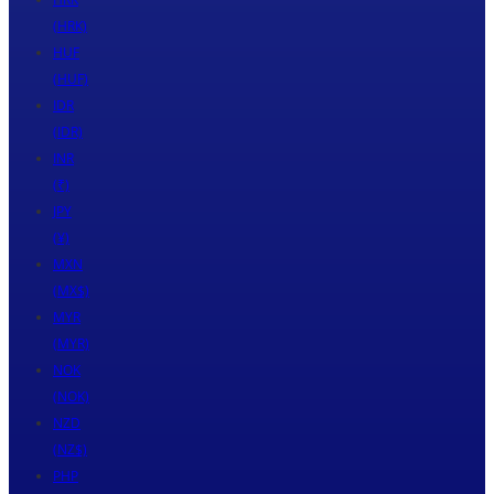
(HRK)
HUF
(HUF)
IDR
(IDR)
INR
(₹)
JPY
(¥)
MXN
(MX$)
MYR
(MYR)
NOK
(NOK)
NZD
(NZ$)
PHP