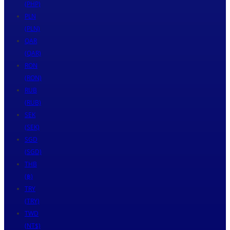
(PHP)
PLN
(PLN)
QAR
(QAR)
RON
(RON)
RUB
(RUB)
SEK
(SEK)
SGD
(SGD)
THB
(฿)
TRY
(TRY)
TWD
(NT$)