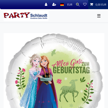
EUR
0,00 EUR
☰