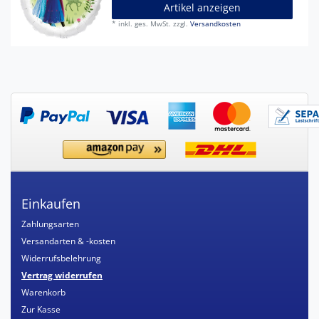
Artikel anzeigen
*
inkl. ges. MwSt.
zzgl.
Versandkosten
Einkaufen
Zahlungsarten
Versandarten & -kosten
Widerrufsbelehrung
Vertrag widerrufen
Warenkorb
Zur Kasse