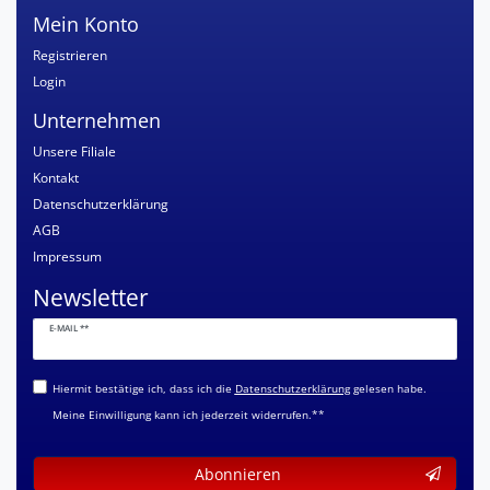
Mein Konto
Registrieren
Login
Unternehmen
Unsere Filiale
Kontakt
Datenschutzerklärung
AGB
Impressum
Newsletter
Newsletter
E-MAIL **
Honig
Hiermit bestätige ich, dass ich die
Daten­schutz­erklärung
gelesen habe.
Meine Einwilligung kann ich jederzeit widerrufen.**
Abonnieren