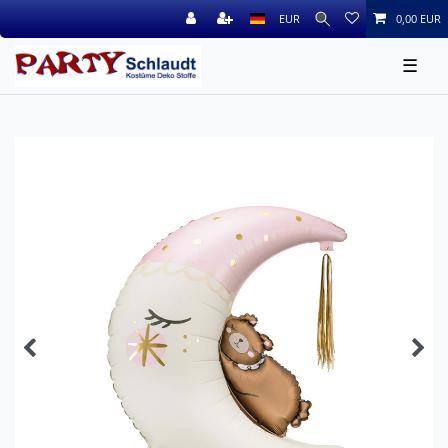
EUR
0,00 EUR
☰