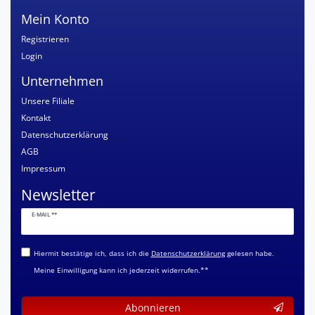
Mein Konto
Registrieren
Login
Unternehmen
Unsere Filiale
Kontakt
Datenschutzerklärung
AGB
Impressum
Newsletter
Newsletter
E-MAIL **
Honig
Hiermit bestätige ich, dass ich die
Daten­schutz­erklärung
gelesen habe.
Meine Einwilligung kann ich jederzeit widerrufen.**
Abonnieren