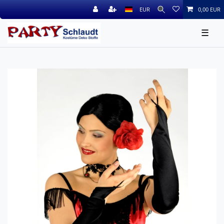
EUR
0,00 EUR
☰