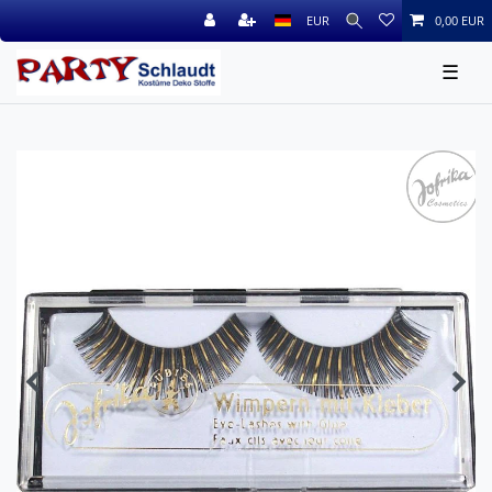
EUR
0,00 EUR
☰