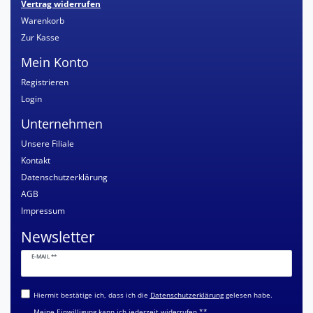
Vertrag widerrufen
Warenkorb
Zur Kasse
Mein Konto
Registrieren
Login
Unternehmen
Unsere Filiale
Kontakt
Datenschutzerklärung
AGB
Impressum
Newsletter
Newsletter
E-MAIL **
Honig
Hiermit bestätige ich, dass ich die
Daten­schutz­erklärung
gelesen habe.
Meine Einwilligung kann ich jederzeit widerrufen.**