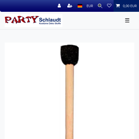
EUR
0,00 EUR
☰