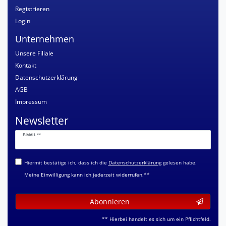
Registrieren
Login
Unternehmen
Unsere Filiale
Kontakt
Datenschutzerklärung
AGB
Impressum
Newsletter
Newsletter
E-MAIL **
Honig
Hiermit bestätige ich, dass ich die
Daten­schutz­erklärung
gelesen habe.
Meine Einwilligung kann ich jederzeit widerrufen.**
Abonnieren
** Hierbei handelt es sich um ein Pflichtfeld.