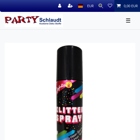
EUR
0,00 EUR
☰