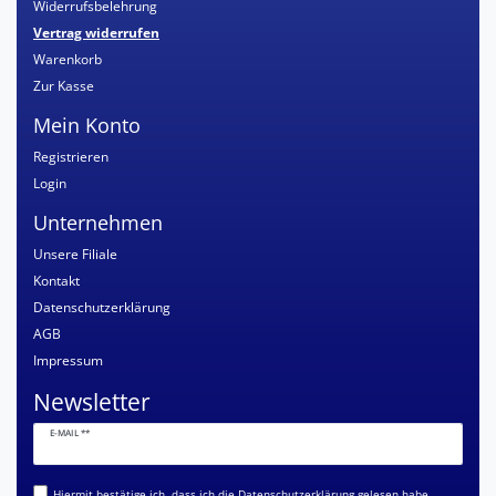
Widerrufsbelehrung
Vertrag widerrufen
Warenkorb
Zur Kasse
Mein Konto
Registrieren
Login
Unternehmen
Unsere Filiale
Kontakt
Datenschutzerklärung
AGB
Impressum
Newsletter
Newsletter
E-MAIL **
Honig
Hiermit bestätige ich, dass ich die
Daten­schutz­erklärung
gelesen habe.