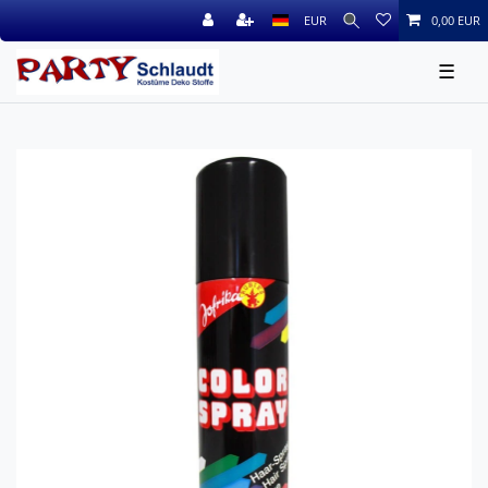
EUR
0,00 EUR
☰