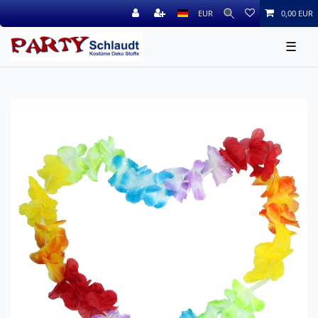
EUR
0,00 EUR
☰