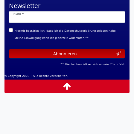
Newsletter
Newsletter
E-MAIL **
Honig
Hiermit bestätige ich, dass ich die
Daten­schutz­erklärung
gelesen habe.
Meine Einwilligung kann ich jederzeit widerrufen.**
Abonnieren
** Hierbei handelt es sich um ein Pflichtfeld.
© Copyright 2026 | Alle Rechte vorbehalten.