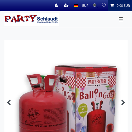
EUR
0,00 EUR
☰