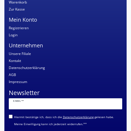
Warenkorb
Zur Kasse
Mein Konto
Registrieren
Login
Unternehmen
Unsere Filiale
Kontakt
Datenschutzerklärung
AGB
Impressum
Newsletter
Newsletter
E-MAIL **
Honig
Hiermit bestätige ich, dass ich die
Daten­schutz­erklärung
gelesen habe.
Meine Einwilligung kann ich jederzeit widerrufen.**