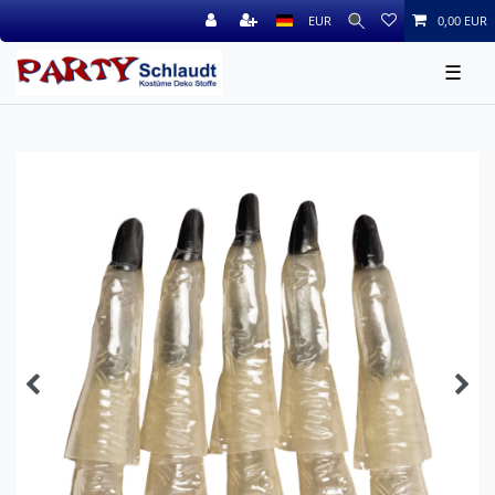
EUR
0,00 EUR
☰