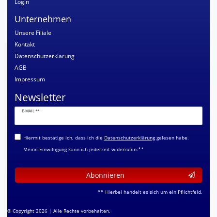
Login
Unternehmen
Unsere Filiale
Kontakt
Datenschutzerklärung
AGB
Impressum
Newsletter
Newsletter
E-MAIL **
Honig
Hiermit bestätige ich, dass ich die
Daten­schutz­erklärung
gelesen habe.
Meine Einwilligung kann ich jederzeit widerrufen.**
Abonnieren
** Hierbei handelt es sich um ein Pflichtfeld.
© Copyright 2026 | Alle Rechte vorbehalten.