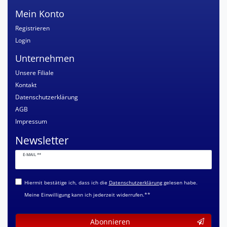
Mein Konto
Registrieren
Login
Unternehmen
Unsere Filiale
Kontakt
Datenschutzerklärung
AGB
Impressum
Newsletter
Newsletter
E-MAIL **
Honig
Hiermit bestätige ich, dass ich die
Daten­schutz­erklärung
gelesen habe.
Meine Einwilligung kann ich jederzeit widerrufen.**
Abonnieren