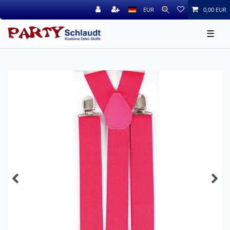
EUR
0,00 EUR
☰