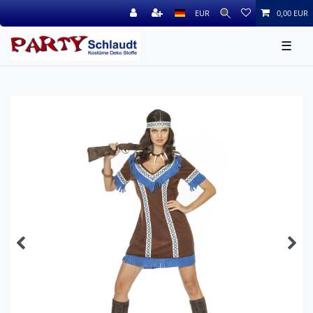
EUR
0,00 EUR
☰