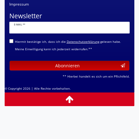
Impressum
Newsletter
Newsletter
E-MAIL **
Honig
Hiermit bestätige ich, dass ich die
Daten­schutz­erklärung
gelesen habe.
Meine Einwilligung kann ich jederzeit widerrufen.**
Abonnieren
** Hierbei handelt es sich um ein Pflichtfeld.
© Copyright 2026 | Alle Rechte vorbehalten.