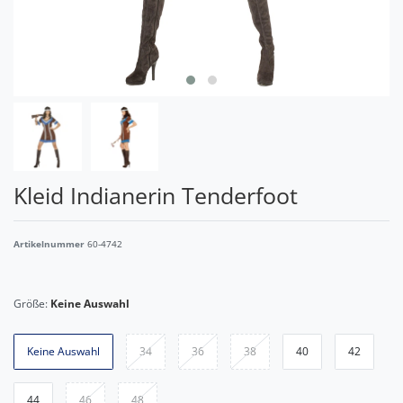
Kleid Indianerin Tenderfoot
Artikelnummer
60-4742
Größe:
Keine Auswahl
Keine Auswahl
34
36
38
40
42
44
46
48