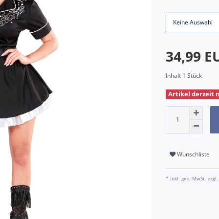
Keine Auswahl
34,99 
Inhalt
1
Stück
Artikel derzeit 
Wunschliste
* inkl. ges. MwSt. zzgl.