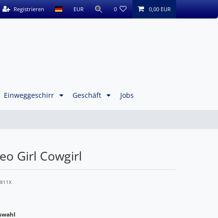
Registrieren
EUR
0
0,00 EUR
Einweggeschirr
Geschäft
Jobs
eo Girl Cowgirl
6811X
swahl