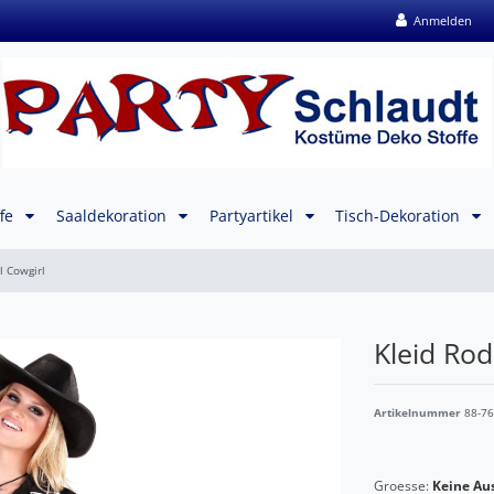
Anmelden
ffe
Saaldekoration
Partyartikel
Tisch-Dekoration
l Cowgirl
Kleid Rod
Artikelnummer
88-7
Groesse:
Keine Au