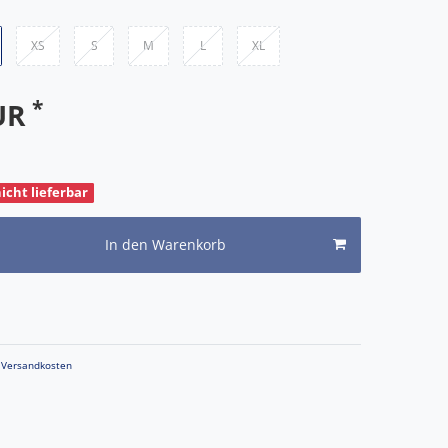
XS
S
M
L
XL
*
EUR
nicht lieferbar
In den Warenkorb
Versandkosten