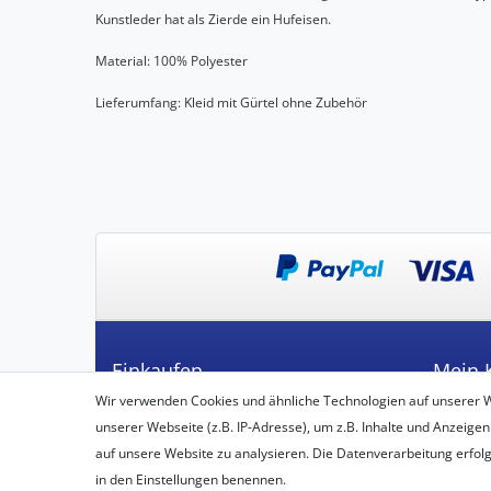
Kunstleder hat als Zierde ein Hufeisen.
Material: 100% Polyester
Lieferumfang: Kleid mit Gürtel ohne Zubehör
Einkaufen
Mein 
Wir verwenden Cookies und ähnliche Technologien auf unserer 
Zahlungsarten
Registrie
unserer Webseite (z.B. IP-Adresse), um z.B. Inhalte und Anzeigen
Versandarten & -kosten
Login
auf unsere Website zu analysieren. Die Datenverarbeitung erfolgt 
Widerrufsbelehrung
in den Einstellungen benennen.
Vertrag widerrufen