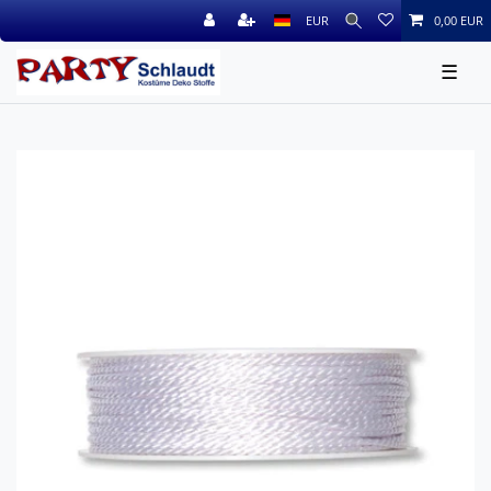
EUR
0,00 EUR
☰