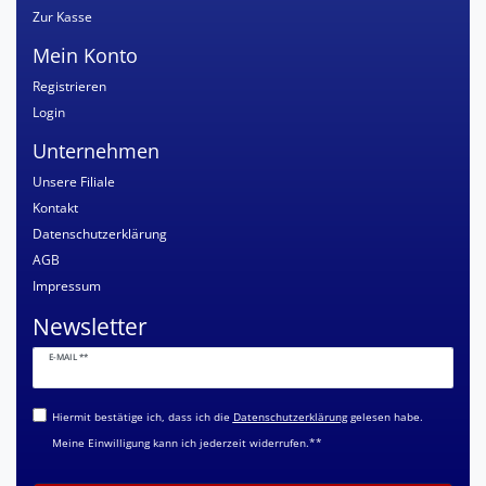
Zur Kasse
Mein Konto
Registrieren
Login
Unternehmen
Unsere Filiale
Kontakt
Datenschutzerklärung
AGB
Impressum
Newsletter
Newsletter
E-MAIL **
Honig
Hiermit bestätige ich, dass ich die
Daten­schutz­erklärung
gelesen habe.
Meine Einwilligung kann ich jederzeit widerrufen.**