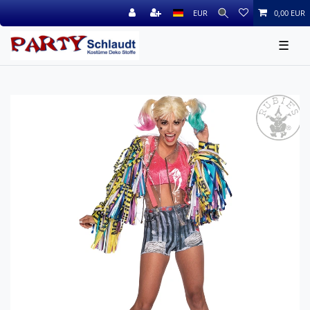
EUR
0,00 EUR
☰