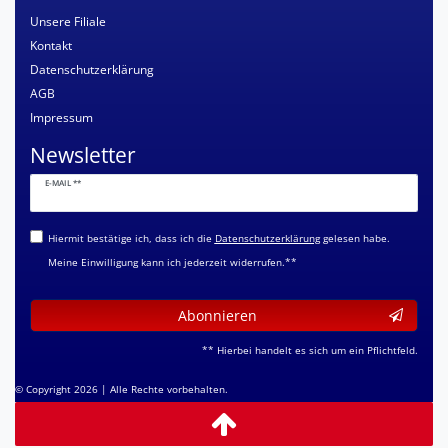
Unsere Filiale
Kontakt
Datenschutzerklärung
AGB
Impressum
Newsletter
Newsletter
E-MAIL **
Honig
Hiermit bestätige ich, dass ich die
Daten­schutz­erklärung
gelesen habe.
Meine Einwilligung kann ich jederzeit widerrufen.**
Abonnieren
** Hierbei handelt es sich um ein Pflichtfeld.
© Copyright 2026 | Alle Rechte vorbehalten.